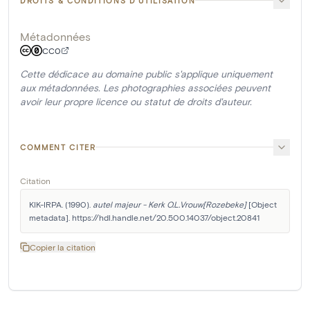
DROITS & CONDITIONS D'UTILISATION
Métadonnées
CC0
Cette dédicace au domaine public s'applique uniquement
aux métadonnées. Les photographies associées peuvent
avoir leur propre licence ou statut de droits d'auteur.
COMMENT CITER
Citation
KIK-IRPA. (1990). 
autel majeur - Kerk O.L.Vrouw[Rozebeke]
 [Object 
metadata]. https://hdl.handle.net/20.500.14037/object.20841
Copier la citation