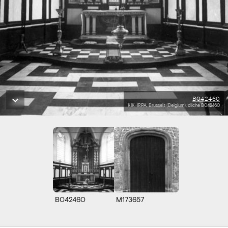
B042460
KIK-IRPA, Brussels (Belgium), cliché B042460
B042460
M173657