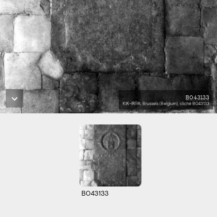
B043133
KIK-IRPA, Brussels (Belgium), cliché B043133
B043133