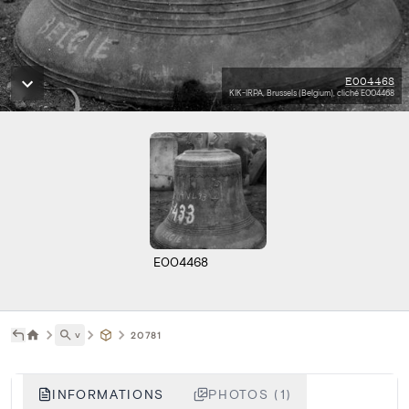
E004468
KIK-IRPA, Brussels (Belgium), cliché E004468
E004468
˅
20781
INFORMATIONS
PHOTOS (1)