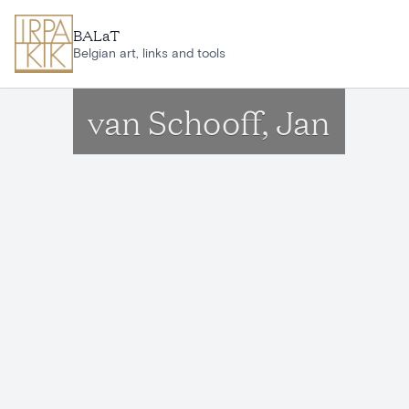
Aller au contenu principal
BALaT
Belgian art, links and tools
van Schooff, Jan