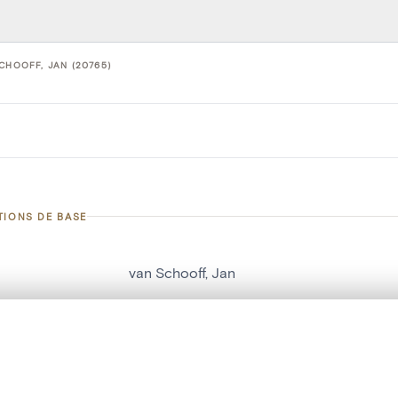
CHOOFF, JAN (20765)
TIONS DE BASE
van Schooff, Jan
d'objet
20765
te, en superposition ou avec un rideau coulissant — avec zoom et dép
on
Kerk O.L.Vrouw over de Dijle
Ma sélection » dans le menu.