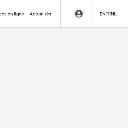
es en ligne
Actualités
EN
FR
NL