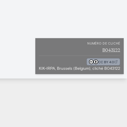
NUMÉRO DE CLICHÉ
B043122
CC BY 4.0
KIK-IRPA, Brussels (Belgium), cliché B043122