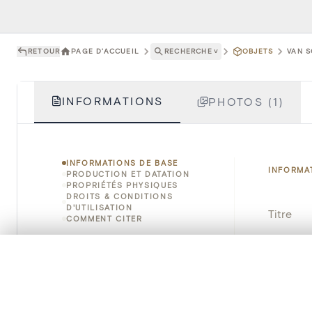
RETOUR
PAGE D'ACCUEIL
RECHERCHE
˅
OBJETS
VAN S
INFORMATIONS
PHOTOS (1)
INFORMATIONS DE BASE
INFORMA
PRODUCTION ET DATATION
PROPRIÉTÉS PHYSIQUES
DROITS & CONDITIONS
D'UTILISATION
Titre
COMMENT CITER
Numéro 
0/50 photos
SÉLECTION À COMPARER
Alignez vos images pour les comparer côte à cô
Instituti
Vous pouvez rouvrir cette sélection à tout moment via « 