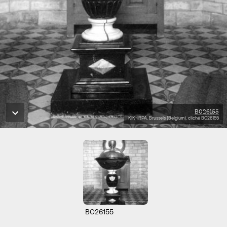
B026155
KIK-IRPA, Brussels (Belgium), cliché B026155
B026155