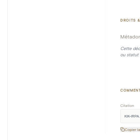
DROITS &
Métado
Cette déd
ou statut 
COMMENT
Citation
KIK-IRPA.
Copier la