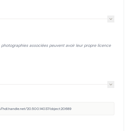
photographies associées peuvent avoir leur propre licence
s://hdl.handle.net/20.500.14037/object.20689