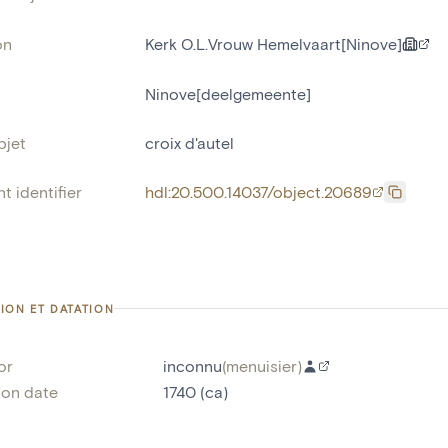
on
Kerk O.L.Vrouw Hemelvaart[Ninove]
Ninove[deelgemeente]
bjet
croix d'autel
t identifier
hdl:20.500.14037/object.20689
ION ET DATATION
or
inconnu
(
menuisier
)
ion date
1740 (ca)