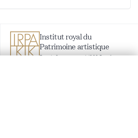
Institut royal du
Patrimoine artistique
Parc du Cinquantenaire 1, 1000 Bruxelles,
Belgique
balat@kikirpa.be
(questions relatives à BALaT)
lacement synchronisés.
info@kikirpa.be
(questions générales)
+32 (0)2 739 67 11
ages de détail pour commencer.
Comparer dans la visionneuse avancée
Paramètres des cookies
Politique des cookies
Privacy policy