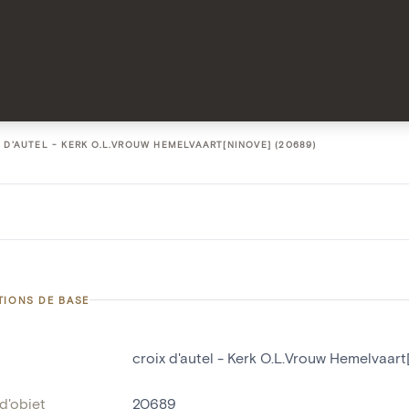
 D'AUTEL - KERK O.L.VROUW HEMELVAART[NINOVE] (20689)
TIONS DE BASE
croix d'autel - Kerk O.L.Vrouw Hemelvaart
d'objet
20689