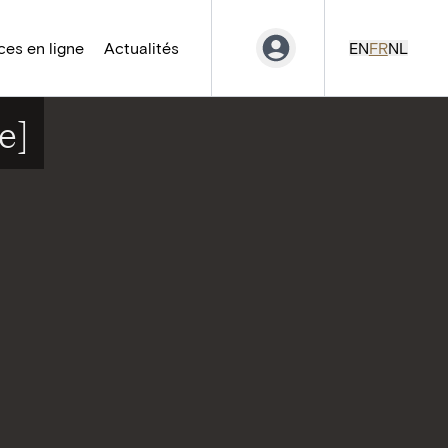
es en ligne
Actualités
EN
FR
NL
e]