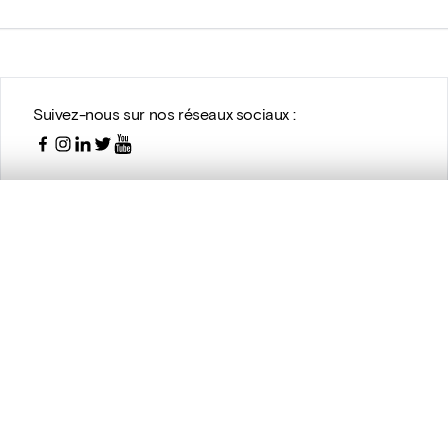
Suivez-nous sur nos réseaux sociaux :
te, en superposition ou avec un rideau coulissant — avec zoom et dép
Ma sélection » dans le menu.
t vide. Ajoutez des photos depuis les résultats de recherche ou les p
Avec le support de DIGIT, le programme de numérisation de la
Politique scientifique fédérale (BELSPO)