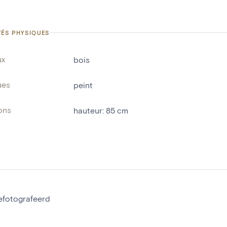
TÉS PHYSIQUES
ux
bois
ues
peint
ons
hauteur
:
85
cm
gefotografeerd