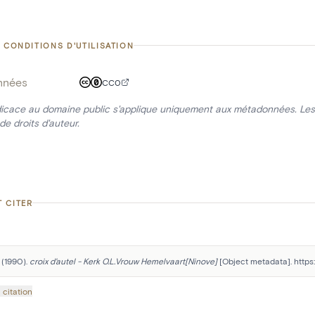
 CONDITIONS D'UTILISATION
nnées
CC0
icace au domaine public s'applique uniquement aux métadonnées. Les 
de droits d'auteur.
 CITER
 (1990). 
croix d'autel - Kerk O.L.Vrouw Hemelvaart[Ninove]
 [Object metadata]. http
 citation