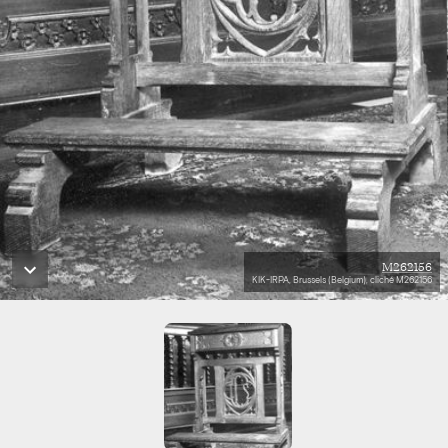
M262156
KIK-IRPA, Brussels (Belgium), cliché M262156