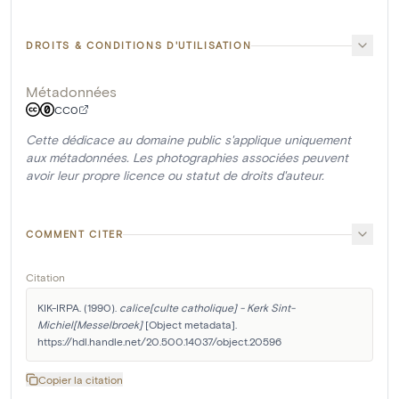
DROITS & CONDITIONS D'UTILISATION
Métadonnées
CC0
Cette dédicace au domaine public s'applique uniquement
aux métadonnées. Les photographies associées peuvent
avoir leur propre licence ou statut de droits d'auteur.
COMMENT CITER
Citation
KIK-IRPA. (1990). 
calice[culte catholique] - Kerk Sint-
Michiel[Messelbroek]
 [Object metadata]. 
https://hdl.handle.net/20.500.14037/object.20596
Copier la citation