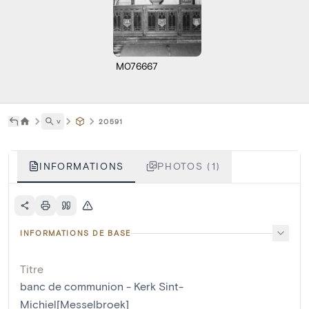
M076667
˅
20591
INFORMATIONS
PHOTOS (1)
INFORMATIONS DE BASE
Titre
banc de communion - Kerk Sint-
Michiel[Messelbroek]