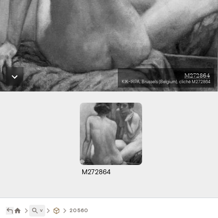
M272864
KIK-IRPA, Brussels (Belgium), cliché M272864
M272864
˅
20560