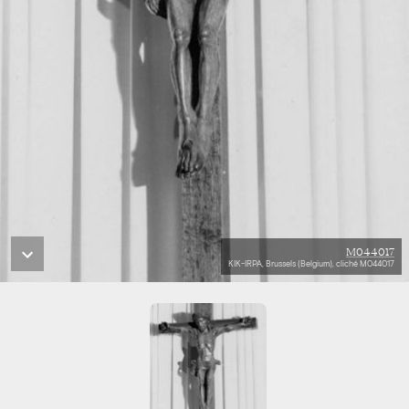
M044017
KIK-IRPA, Brussels (Belgium), cliché M044017