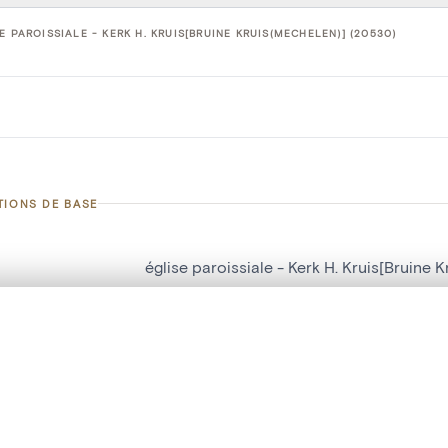
E PAROISSIALE - KERK H. KRUIS[BRUINE KRUIS(MECHELEN)] (20530)
TIONS DE BASE
église paroissiale - Kerk H. Kruis[Bruine 
d'objet
20530
te, en superposition ou avec un rideau coulissant — avec zoom et dép
on
Kerk H. Kruis[Bruine Kruis(Mechelen)]
Ma sélection » dans le menu.
Malines[localité]
t vide. Ajoutez des photos depuis les résultats de recherche ou les p