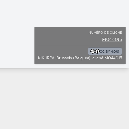
NUMÉRO DE CLICHÉ
M044015
CC BY 4.0
KIK-IRPA, Brussels (Belgium), cliché M044015