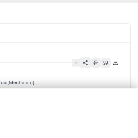
Kruis(Mechelen)]
lacement synchronisés.
ages de détail pour commencer.