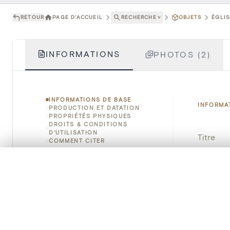
RETOUR
PAGE D'ACCUEIL
RECHERCHE
˅
OBJETS
ÉGLIS
INFORMATIONS
PHOTOS (2)
INFORMATIONS DE BASE
INFORMA
PRODUCTION ET DATATION
PROPRIÉTÉS PHYSIQUES
DROITS & CONDITIONS
D'UTILISATION
Titre
COMMENT CITER
Numéro 
0/50 photos
SÉLECTION À COMPARER
Alignez vos images pour les comparer côte à cô
Instituti
Vous pouvez rouvrir cette sélection à tout moment via « 
Lieu
Votre sélection à comparer es