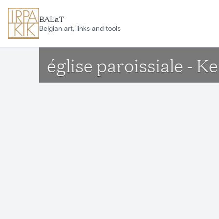
Aller au contenu principal
BALaT
Belgian art, links and tools
église paroissiale - 