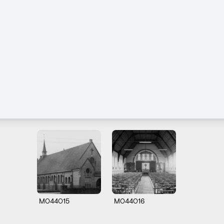
M044015
M044016