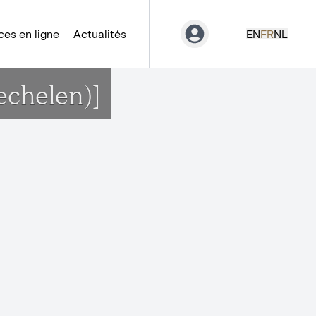
es en ligne
Actualités
EN
FR
NL
echelen)]