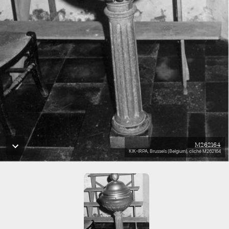
M262164
KIK-IRPA, Brussels (Belgium), cliché M262164