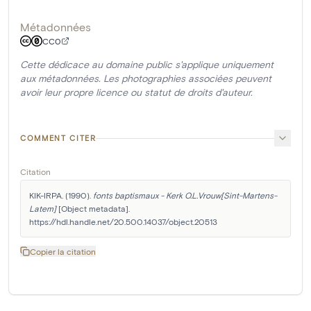
Métadonnées
CC0
Cette dédicace au domaine public s'applique uniquement
aux métadonnées. Les photographies associées peuvent
avoir leur propre licence ou statut de droits d'auteur.
COMMENT CITER
Citation
KIK-IRPA. (1990). 
fonts baptismaux - Kerk O.L.Vrouw[Sint-Martens-
Latem]
 [Object metadata]. 
https://hdl.handle.net/20.500.14037/object.20513
Copier la citation