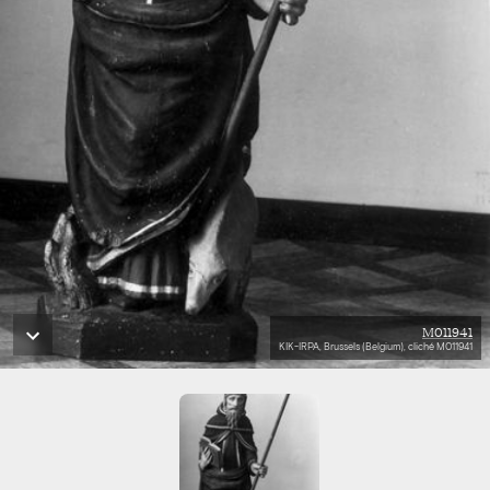
M011941
KIK-IRPA, Brussels (Belgium), cliché M011941