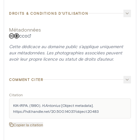
DROITS & CONDITIONS D'UTILISATION
Métadonnées
CC0
Cette dédicace au domaine public s'applique uniquement
aux métadonnées. Les photographies associées peuvent
avoir leur propre licence ou statut de droits d'auteur.
COMMENT CITER
Citation
KIK-IRPA. (1990). 
H.Antonius
 [Object metadata]. 
https://hdl.handle.net/20.500.14037/object.20483
Copier la citation