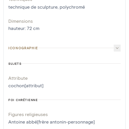
technique de sculpture
,
polychromé
Dimensions
hauteur
:
72
cm
ICONOGRAPHIE
SUJETS
Attribute
cochon[attribut]
FOI CHRÉTIENNE
Figures religieuses
Antoine abbé[frère antonin-personnage]