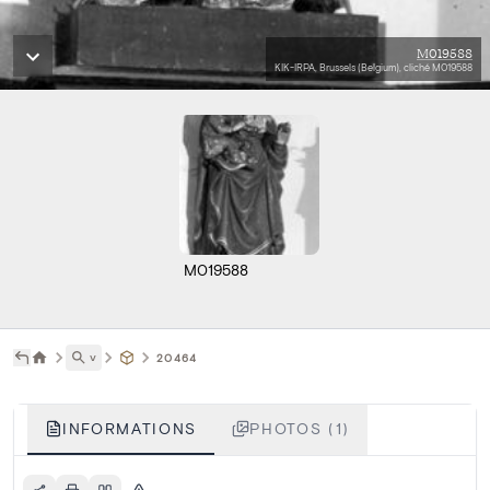
M019588
KIK-IRPA, Brussels (Belgium), cliché M019588
M019588
˅
20464
INFORMATIONS
PHOTOS (1)