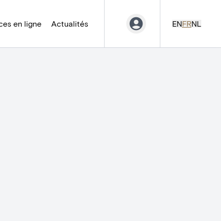
es en ligne
Actualités
EN
FR
NL