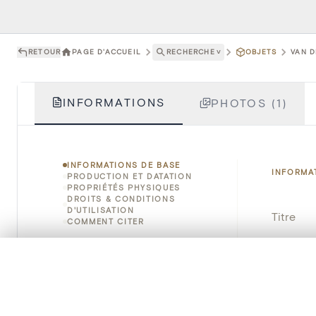
RETOUR
PAGE D'ACCUEIL
RECHERCHE
˅
OBJETS
VAN D
INFORMATIONS
PHOTOS (1)
INFORMATIONS DE BASE
INFORMA
PRODUCTION ET DATATION
PROPRIÉTÉS PHYSIQUES
DROITS & CONDITIONS
D'UTILISATION
Titre
COMMENT CITER
Numéro 
0/50 photos
SÉLECTION À COMPARER
Alignez vos images pour les comparer côte à cô
Instituti
Vous pouvez rouvrir cette sélection à tout moment via « 