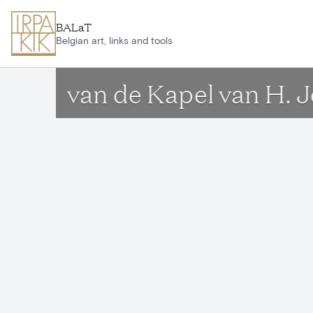
Aller au contenu principal
BALaT
Belgian art, links and tools
van de Kapel van H.