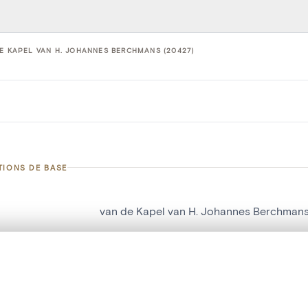
E KAPEL VAN H. JOHANNES BERCHMANS (20427)
TIONS DE BASE
van de Kapel van H. Johannes Berchman
d'objet
20427
te, en superposition ou avec un rideau coulissant — avec zoom et dép
on
Kerk Sint-Niklaas[Leest]
Ma sélection » dans le menu.