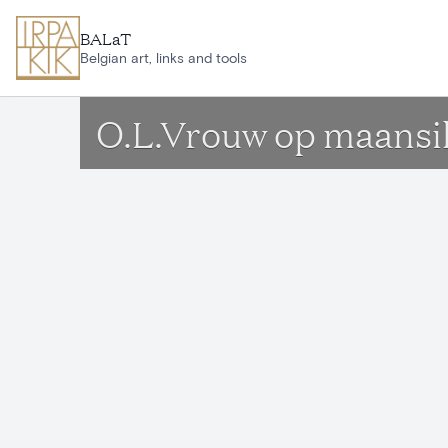
Aller au contenu principal
BALaT
Belgian art, links and tools
O.L.Vrouw op maansi