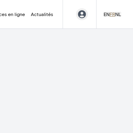
es en ligne
Actualités
EN
FR
NL