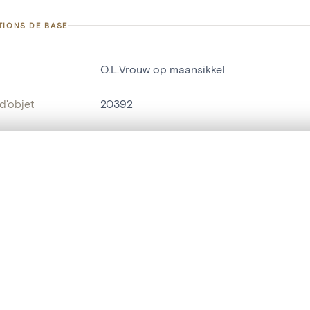
TIONS DE BASE
O.L.Vrouw op maansikkel
d'objet
20392
on
Kerk O.L.Vrouw[Sint-Martens-Latem]
Sint-Maria-Latem
te, en superposition ou avec un rideau coulissant — avec zoom et dép
Ma sélection » dans le menu.
ment /
noordzijde
:
t vide. Ajoutez des photos depuis les résultats de recherche ou les p
bjet
statue religieuse
,
statue humaine
t identifier
hdl:20.500.14037/object.20392