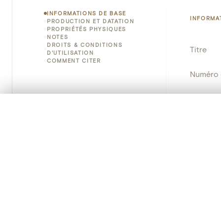
INFORMATIONS DE BASE
INFORMA
PRODUCTION ET DATATION
PROPRIÉTÉS PHYSIQUES
NOTES
DROITS & CONDITIONS
Titre
D'UTILISATION
COMMENT CITER
Numéro 
Instituti
0/50 photos
SÉLECTION À COMPARER
Lieu
Alignez vos images pour les comparer côte à cô
Vous pouvez rouvrir cette sélection à tout moment via « 
Emplace
Adresse
Votre sélection à comparer es
Nom d'o
Tout effacer
Persisten