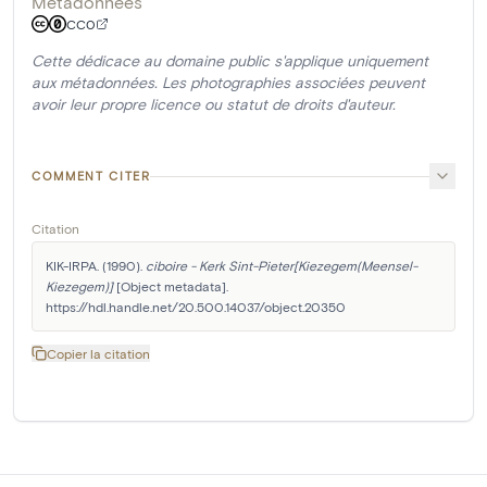
Métadonnées
CC0
Cette dédicace au domaine public s'applique uniquement
aux métadonnées. Les photographies associées peuvent
avoir leur propre licence ou statut de droits d'auteur.
COMMENT CITER
Citation
KIK-IRPA. (1990). 
ciboire - Kerk Sint-Pieter[Kiezegem(Meensel-
Kiezegem)]
 [Object metadata]. 
https://hdl.handle.net/20.500.14037/object.20350
Copier la citation