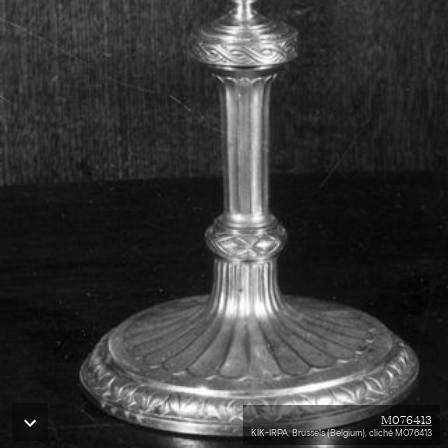
M076413
KIK-IRPA, Brussels (Belgium), cliché M076413