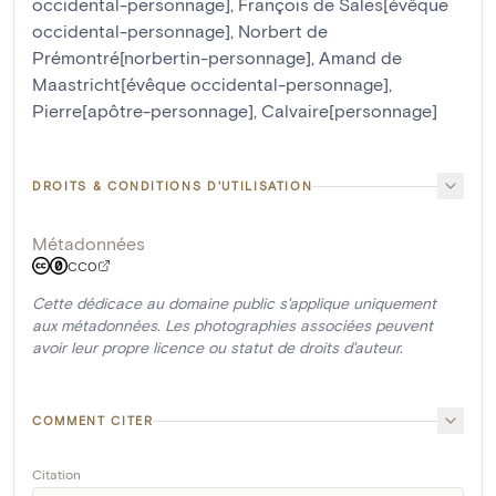
occidental-personnage]
,
François de Sales[évêque
occidental-personnage]
,
Norbert de
Prémontré[norbertin-personnage]
,
Amand de
Maastricht[évêque occidental-personnage]
,
Pierre[apôtre-personnage]
,
Calvaire[personnage]
DROITS & CONDITIONS D'UTILISATION
Métadonnées
CC0
Cette dédicace au domaine public s'applique uniquement
aux métadonnées. Les photographies associées peuvent
avoir leur propre licence ou statut de droits d'auteur.
COMMENT CITER
Citation