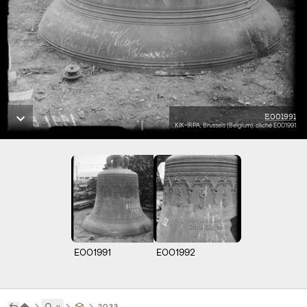
E001991
KIK-IRPA, Brussels (Belgium), cliché E001991
E001991
E001992
˅
2033