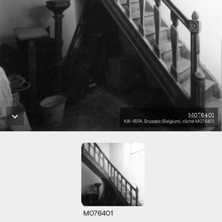
M076401
KIK-IRPA, Brussels (Belgium), cliché M076401
M076401