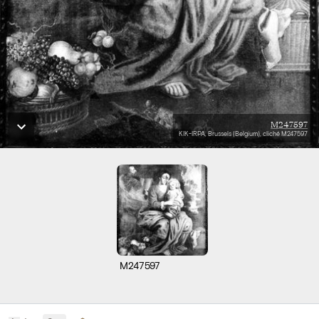
M247597
KIK-IRPA, Brussels (Belgium), cliché M247597
M247597