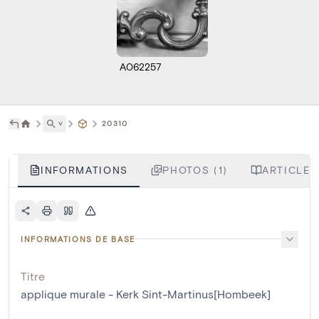
A062257
˅
20310
INFORMATIONS
PHOTOS (1)
ARTICLES
INFORMATIONS DE BASE
Titre
applique murale - Kerk Sint-Martinus[Hombeek]