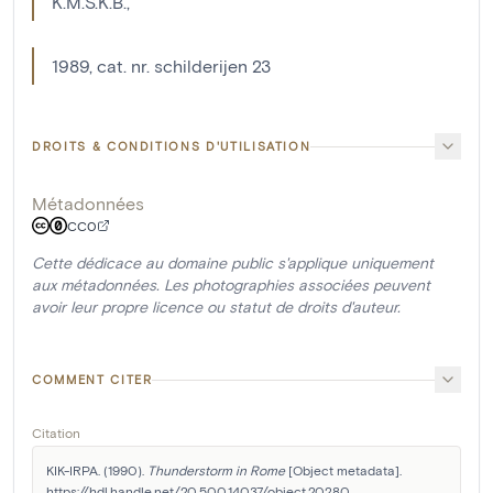
K.M.S.K.B.,
1989, cat. nr. schilderijen 23
DROITS & CONDITIONS D'UTILISATION
Métadonnées
CC0
Cette dédicace au domaine public s'applique uniquement
aux métadonnées. Les photographies associées peuvent
avoir leur propre licence ou statut de droits d'auteur.
COMMENT CITER
Citation
KIK-IRPA. (1990). 
Thunderstorm in Rome
 [Object metadata]. 
https://hdl.handle.net/20.500.14037/object.20280