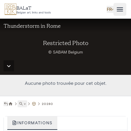
Aller au contenu principal
BALaT
FR
˅
Belgian art, links and tools
Thunderstorm in Rome
Restricted Photo
© SABAM Belgium
Aucune photo trouvée pour cet objet.
˅
20280
INFORMATIONS