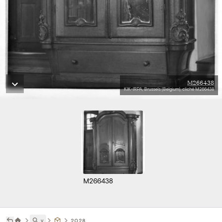
M266438
KIK-IRPA, Brussels (Belgium), cliché M266438
M266438
˅
2028