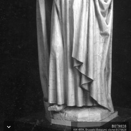
B079828
KIK-IRPA, Brussels (Belgium), cliché B079828