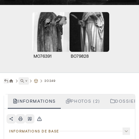
M076391
B079828
˅
20249
INFORMATIONS
PHOTOS (2)
DOSSIERS
INFORMATIONS DE BASE