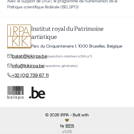
Avec le support de DIGIT, le programme de numérisation de la
Politique scientifique fédérale (BELSPO)
Institut royal du Patrimoine
artistique
Parc du Cinquantenaire 1, 1000 Bruxelles, Belgique
balat@kikirpa.be
(questions relatives à BALaT)
info@kikirpa.be
(questions générales)
+32 (0)2 739 67 11
©
2026
IRPA
- Built with
by
IRPA
v
1.05