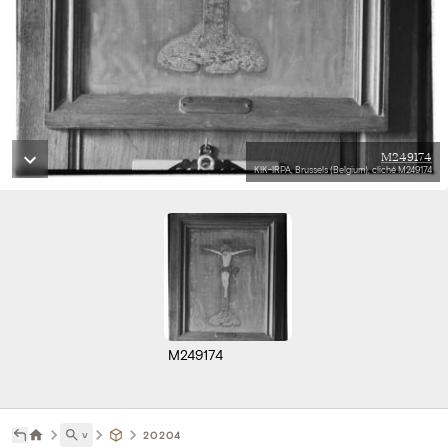
M249174
KIK-IRPA, Brussels (Belgium), cliché M249174
M249174
˅
20204