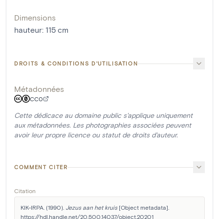
Dimensions
hauteur
:
115
cm
DROITS & CONDITIONS D'UTILISATION
Métadonnées
CC0
Cette dédicace au domaine public s'applique uniquement
aux métadonnées. Les photographies associées peuvent
avoir leur propre licence ou statut de droits d'auteur.
COMMENT CITER
Citation
KIK-IRPA. (1990). 
Jezus aan het kruis
 [Object metadata]. 
https://hdl.handle.net/20.500.14037/object.20201