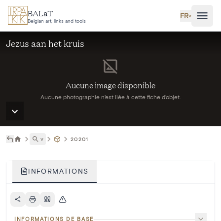
Aller au contenu principal
BALaT
FR
˅
Belgian art, links and tools
Jezus aan het kruis
Aucune image disponible
Aucune photographie n'est liée à cette fiche d'objet.
˅
20201
INFORMATIONS
INFORMATIONS DE BASE