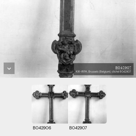
B042907
KIK-IRPA, Brussels (Belgium), cliché B042907
B042906
B042907