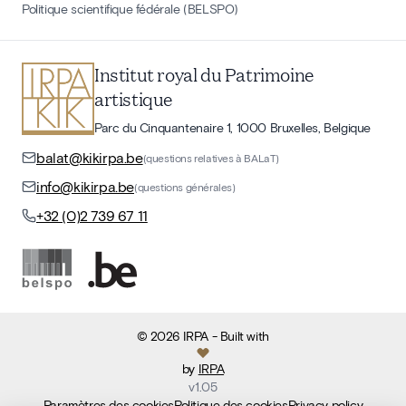
Politique scientifique fédérale (BELSPO)
Institut royal du Patrimoine
artistique
Parc du Cinquantenaire 1, 1000 Bruxelles, Belgique
balat@kikirpa.be
(questions relatives à BALaT)
info@kikirpa.be
(questions générales)
+32 (0)2 739 67 11
©
2026
IRPA
- Built with
by
IRPA
v
1.05
Paramètres des cookies
Politique des cookies
Privacy policy