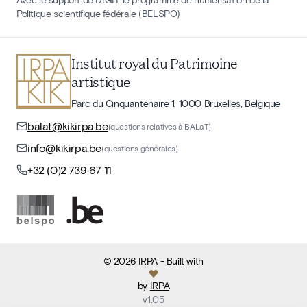
Politique scientifique fédérale (BELSPO)
Institut royal du Patrimoine
artistique
Parc du Cinquantenaire 1, 1000 Bruxelles, Belgique
balat@kikirpa.be
(questions relatives à BALaT)
info@kikirpa.be
(questions générales)
+32 (0)2 739 67 11
©
2026
IRPA
- Built with
by
IRPA
v
1.05