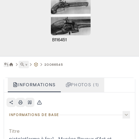
B116451
˅
20066545
INFORMATIONS
PHOTOS (1)
INFORMATIONS DE BASE
Titre
pistolet[arme à feu] - Musées Royaux d'Art et