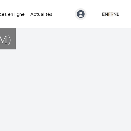
es en ligne
Actualités
EN
FR
NL
IM)