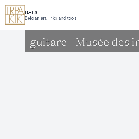
Aller au contenu principal
BALaT
Belgian art, links and tools
guitare - Musée des 