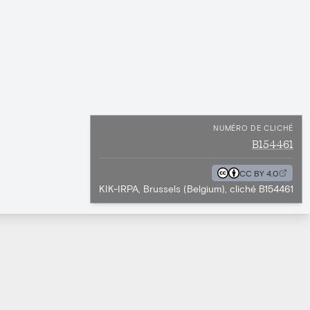
NUMÉRO DE CLICHÉ
B154461
CC BY 4.0
KIK-IRPA, Brussels (Belgium), cliché B154461