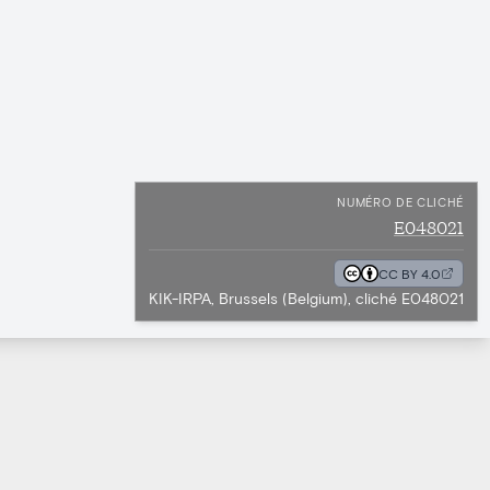
NUMÉRO DE CLICHÉ
E048021
CC BY 4.0
KIK-IRPA, Brussels (Belgium), cliché E048021