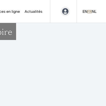
es en ligne
Actualités
EN
FR
NL
oire