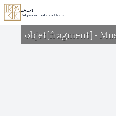
Aller au contenu principal
BALaT
Belgian art, links and tools
objet[fragment] - Mus