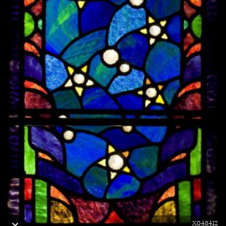
X048412