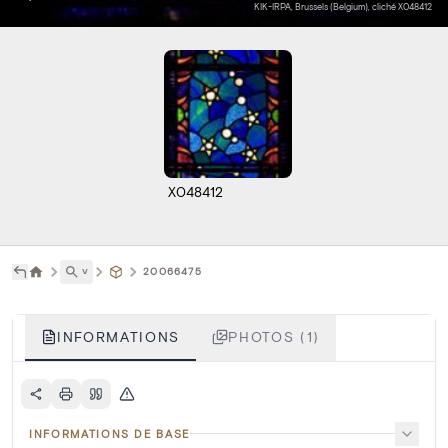
KIK-IRPA, Brussels (Belgium), cliché X048412
X048412
˅
20066475
INFORMATIONS
PHOTOS (1)
INFORMATIONS DE BASE