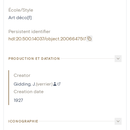
École/Style
Art déco[f]
Persistent identifier
hdl:20.500.14037/object.20066475
PRODUCTION ET DATATION
Creator
Gidding, J.
(
verrier
)
Creation date
1927
ICONOGRAPHIE