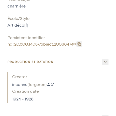
charnière
École/Style
Art déco[f]
Persistent identifier
hdl:20.500.14037/object.20066474
PRODUCTION ET DATATION
Creator
inconnu
(
forgeron
)
Creation date
1924 - 1928