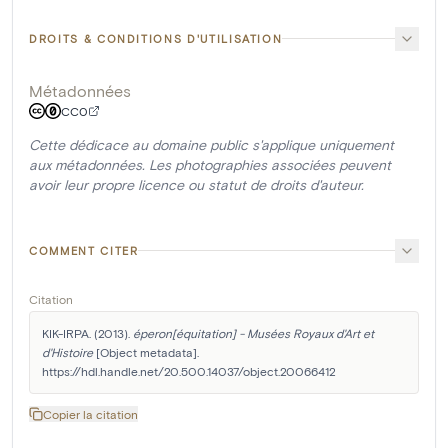
DROITS & CONDITIONS D'UTILISATION
Métadonnées
CC0
Cette dédicace au domaine public s'applique uniquement
aux métadonnées. Les photographies associées peuvent
avoir leur propre licence ou statut de droits d'auteur.
COMMENT CITER
Citation
KIK-IRPA. (2013). 
éperon[équitation] - Musées Royaux d'Art et 
d'Histoire
 [Object metadata]. 
https://hdl.handle.net/20.500.14037/object.20066412
Copier la citation