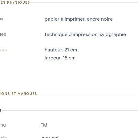
TÉS PHYSIQUES
ux
papier à imprimer
,
encre noire
ues
technique d'impression
,
xylographie
ons
hauteur
:
21
cm
largeur
:
18
cm
TIONS ET MARQUES
E
enu
FM
ode
imprimé