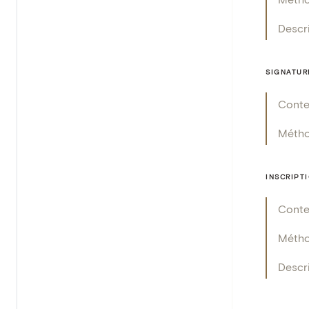
Descr
SIGNATUR
Cont
Méth
INSCRIPT
Cont
Méth
Descr