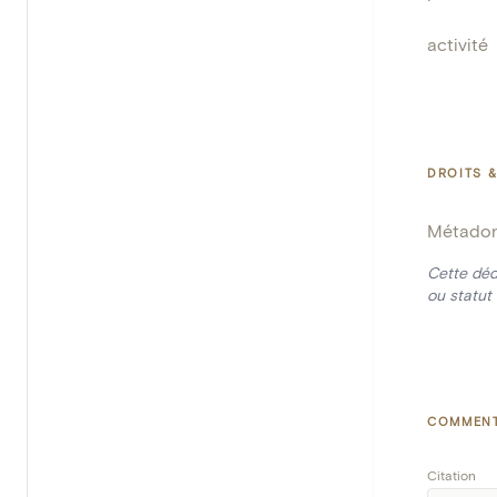
activité
DROITS &
Métado
Cette déd
ou statut 
COMMENT
Citation