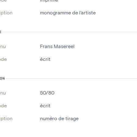
iption
monogramme de l'artiste
E
enu
Frans Masereel
ode
écrit
ION
enu
50/80
ode
écrit
iption
numéro de tirage