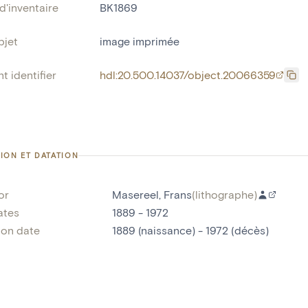
'inventaire
BK1869
bjet
image imprimée
t identifier
hdl:20.500.14037/object.20066359
ION ET DATATION
or
Masereel, Frans
(
lithographe
)
ates
1889 - 1972
ion date
1889 (naissance) - 1972 (décès)