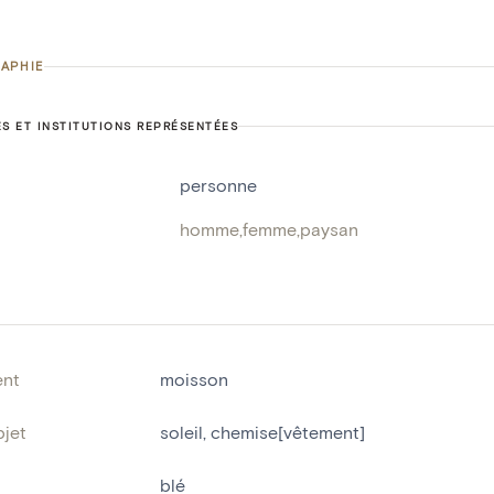
APHIE
S ET INSTITUTIONS REPRÉSENTÉES
personne
homme
,
femme
,
paysan
nt
moisson
bjet
soleil
,
chemise[vêtement]
blé