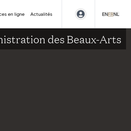
es en ligne
Actualités
EN
FR
NL
nistration des Beaux-Arts