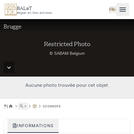
Aller au contenu principal
BALaT
FR
˅
Belgian art, links and tools
Brugge
Restricted Photo
© SABAM Belgium
Aucune photo trouvée pour cet objet.
˅
20066355
INFORMATIONS