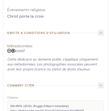
Événements religieux
Christ porte la croix
DROITS & CONDITIONS D'UTILISATION
Métadonnées
CC0
Cette dédicace au domaine public s'applique uniquement
aux métadonnées. Les photographies associées peuvent
avoir leur propre licence ou statut de droits d'auteur.
COMMENT CITER
Citation
KIK-IRPA. (2013). 
Brugge
 [Object metadata]. 
https://hdl.handle.net/20.500.14037/object.20066355