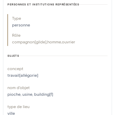
PERSONNES ET INSTITUTIONS REPRÉSENTÉES
Type
personne
Rôle
compagnon[gilde]
,
homme
,
ouvrier
SUJETS
concept
travail[allégorie]
nom d'objet
pioche
,
usine
,
building[f]
type de lieu
ville