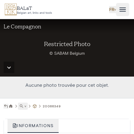
Aller au contenu principal
BALaT
FR
˅
Belgian art, links and tools
Le Compagnon
Restricted Photo
© SABAM Belgium
Aucune photo trouvée pour cet objet.
˅
20066349
INFORMATIONS