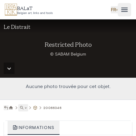
Aller au contenu principal
BALaT
FR
˅
Belgian art, links and tools
Le Distrait
Restricted Photo
© SABAM Belgium
Aucune photo trouvée pour cet objet.
˅
20066346
INFORMATIONS