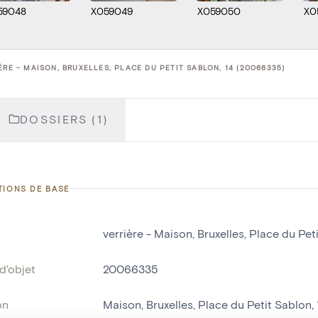
59048
X059049
X059050
X0
ÈRE - MAISON, BRUXELLES, PLACE DU PETIT SABLON, 14 (20066335)
DOSSIERS (1)
TIONS DE BASE
verrière - Maison, Bruxelles, Place du Pet
d'objet
20066335
on
Maison, Bruxelles, Place du Petit Sablon, 