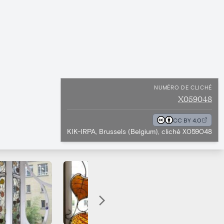
NUMÉRO DE CLICHÉ
X059048
CC BY 4.0
KIK-IRPA, Brussels (Belgium), cliché X059048