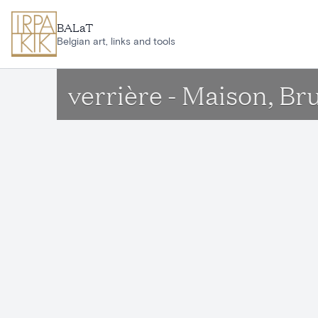
Aller au contenu principal
BALaT
Belgian art, links and tools
verrière - Maison, Bru