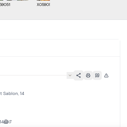
59051
X059052
it Sablon, 14
14