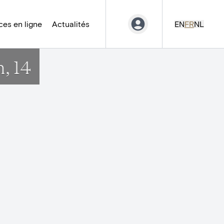
es en ligne
Actualités
EN
FR
NL
n, 14