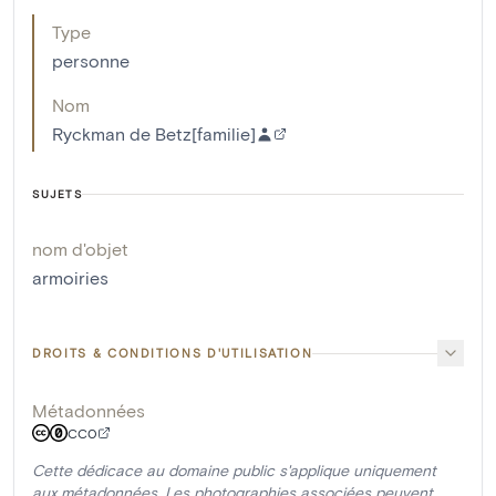
Type
personne
Nom
Ryckman de Betz[familie]
SUJETS
nom d'objet
armoiries
DROITS & CONDITIONS D'UTILISATION
Métadonnées
CC0
Cette dédicace au domaine public s'applique uniquement
aux métadonnées. Les photographies associées peuvent