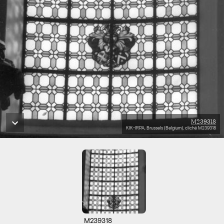
M239318
KIK-IRPA, Brussels (Belgium), cliché M239318
M239318