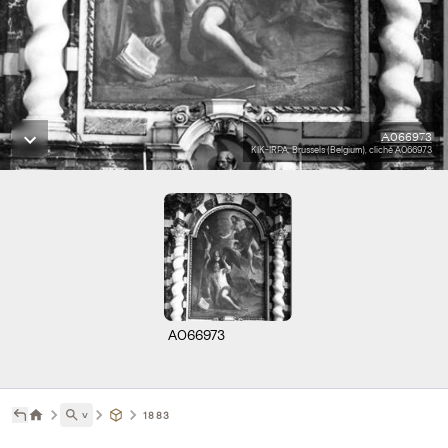
A066973
KIK-IRPA, Brussels (Belgium), cliché A066973
A066973
˅
1883