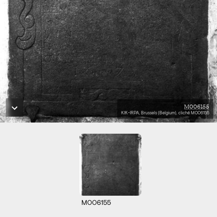
M006155
KIK-IRPA, Brussels (Belgium), cliché M006155
M006155