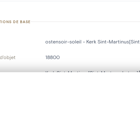
TIONS DE BASE
ostensoir-soleil - Kerk Sint-Martinus[Si
d'objet
18800
on
Kerk Sint-Martinus[Sint-Martens-Latem]
Laethem-Saint-Martin
te, en superposition ou avec un rideau coulissant — avec zoom et dép
Ma sélection » dans le menu.
bjet
ostensoir-soleil
t vide. Ajoutez des photos depuis les résultats de recherche ou les p
t identifier
hdl:20.500.14037/object.18800