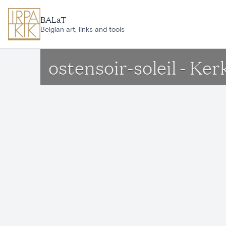
Aller au contenu principal
BALaT
Belgian art, links and tools
ostensoir-soleil - K