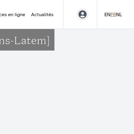
es en ligne
Actualités
EN
FR
NL
ens-Latem]