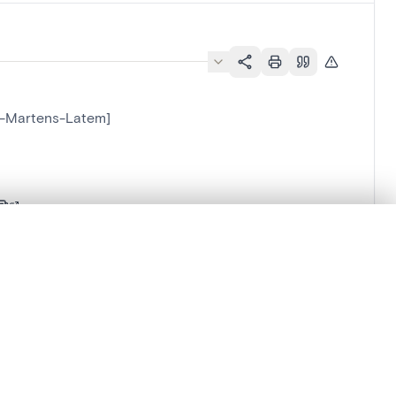
nt-Martens-Latem]
lacement synchronisés.
ages de détail pour commencer.
Comparer dans la visionneuse avancée