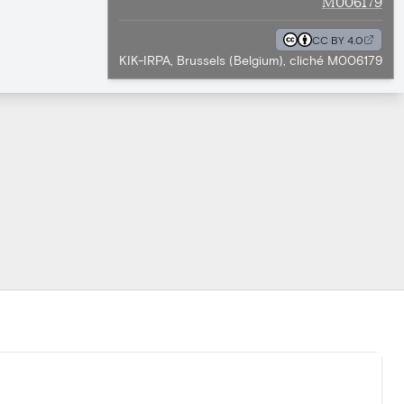
M006179
CC BY 4.0
KIK-IRPA, Brussels (Belgium), cliché M006179