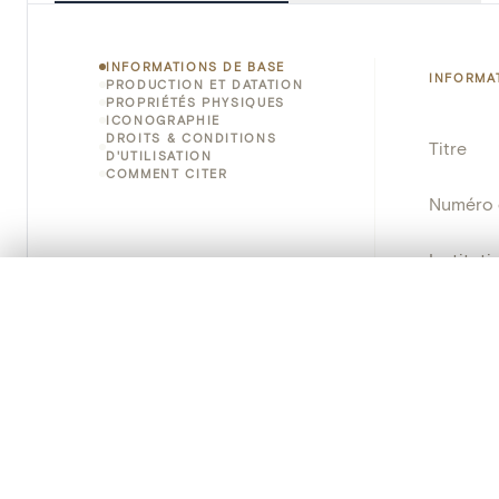
INFORMATIONS DE BASE
INFORMA
PRODUCTION ET DATATION
PROPRIÉTÉS PHYSIQUES
ICONOGRAPHIE
DROITS & CONDITIONS
Titre
D'UTILISATION
COMMENT CITER
Numéro 
Instituti
0/50 photos
SÉLECTION À COMPARER
Lieu
Alignez vos images pour les comparer côte à cô
Vous pouvez rouvrir cette sélection à tout moment via « 
Nom d'o
Votre sélection à comparer es
Persisten
Tout effacer