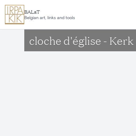
Aller au contenu principal
BALaT
Belgian art, links and tools
cloche d'église - Ke