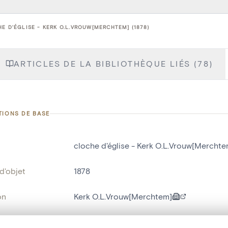
E D'ÉGLISE - KERK O.L.VROUW[MERCHTEM] (1878)
ARTICLES DE LA BIBLIOTHÈQUE LIÉS (78)
TIONS DE BASE
cloche d'église - Kerk O.L.Vrouw[Merchte
d'objet
1878
on
Kerk O.L.Vrouw[Merchtem]
Merchtem[deelgemeente]