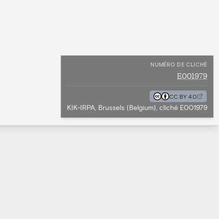
NUMÉRO DE CLICHÉ
E001979
CC BY 4.0
KIK-IRPA, Brussels (Belgium), cliché E001979