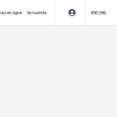
es en ligne
Actualités
EN
FR
NL