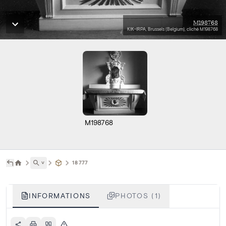
M198768
KIK-IRPA, Brussels (Belgium), cliché M198768
M198768
˅
18777
INFORMATIONS
PHOTOS (1)