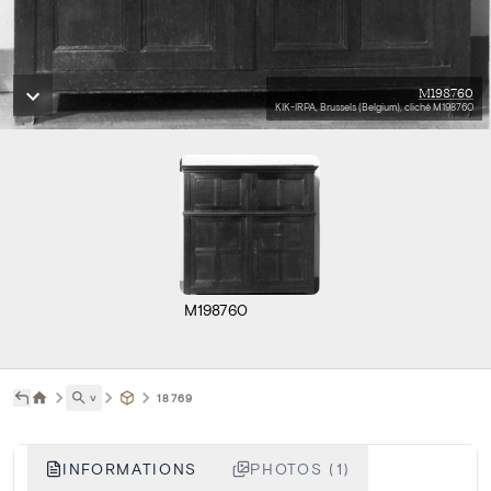
M198760
KIK-IRPA, Brussels (Belgium), cliché M198760
M198760
˅
18769
INFORMATIONS
PHOTOS (1)